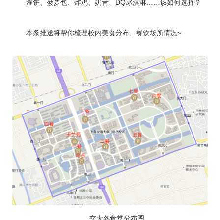
灌饼、菠萝包、炸鸡、奶昔、DQ冰淇淋……该如何选择？
本条推送将帮你梳理校内美食分布、餐饮场所情况~
交大各食堂分布图