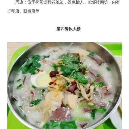
周边：位于捭阖塘荷花池边，景色怡人，毗邻捭阖坊，内有
打印店、眼镜店等
第四餐饮大楼