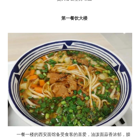
第一餐饮大楼
一餐一楼的西安面馆备受食客的喜爱，油泼面蒜香浓郁，臊