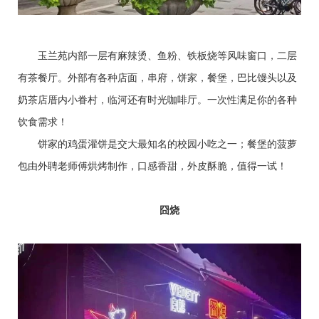
玉兰苑内部一层有麻辣烫、鱼粉、铁板烧等风味窗口，二层
有茶餐厅。外部有各种店面，串府，饼家，餐堡，巴比馒头以及
奶茶店厝内小眷村，临河还有时光咖啡厅。一次性满足你的各种
饮食需求！
饼家的鸡蛋灌饼是交大最知名的校园小吃之一；餐堡的菠萝
包由外聘老师傅烘烤制作，口感香甜，外皮酥脆，值得一试！
囧烧