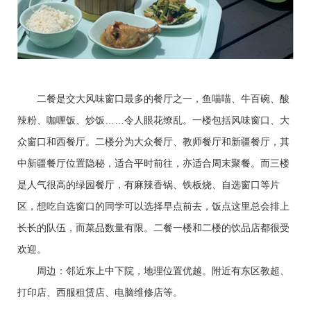
二餐是交大风味窗口最多的餐厅之一，鱼喵喵、牛百碗、酸
辣粉、咖喱饭、炒饭……令人眼花缭乱。一楼包括风味窗口、大
众窗口和西餐厅。二楼分为大众餐厅、教师餐厅和新疆餐厅，其
中新疆餐厅位置隐秘，适合平时前往，亦适合周末聚餐。而三楼
是人气很高的绿园餐厅，有麻辣香锅、铁板烧、自选窗口等片
区，想吃自选窗口的同学可以选择早点前去，饭点这里总会排上
长长的队伍，而菜品数量有限。二餐一楼和二楼的饮品店都很受
欢迎。
周边：邻近东上中下院，地理位置优越。附近有东区教超、
打印店、西服租赁店、电脑维修店等。