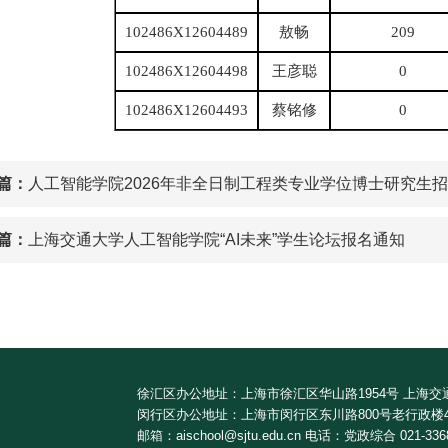
102486X12604489
敖畅
209
102486X12604498
王彦聪
0
102486X12604493
蔡铭修
0
篇：
人工智能学院2026年非全日制工程类专业学位博士研究生
篇：
上海交通大学人工智能学院“AI未来”学生论坛报名通知
徐汇区办公地址：上海市徐汇区华山路1954号 上海
闵行区办公地址：上海市闵行区东川路800号老行政楼
邮箱：aischool@sjtu.edu.cn 电话：党政综合 021-33