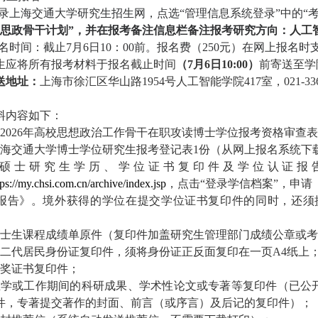
录上海交通大学研究生招生网，点选“管理信息系统登录”中的“
校思政骨干计划”，并在报考备注信息栏备注报考研究方向：
人工
名时间：截止
7
月
6
日
10
：
00
前。报名费（
250
元）在网上报名时
生应将所有报考材料于报名截止时间
（
7
月
6
日
10:00
）
前寄送至学
送地址：
上海市徐汇区华山路
1954
号人工智能学院
417
室，
021-33
料内容如下：
2026
年高校思想政治工作骨干在职攻读博士学位报考资格审查表
海交通大学博士学位研究生报考登记表
1
份（从网上报名系统下
硕士研究生学历、学位证书复印件及学位认证报
tps://my.chsi.com.cn/archive/index.jsp
，点击“登录学信档案”，申
报告》。境外获得的学位在提交学位证书复印件的同时，还须
士生课程成绩单原件（复印件加盖研究生管理部门成绩公章或考
二代居民身份证复印件，须将身份证正反面复印在一页
A4
纸上
奖证书复印件；
在学或工作期间的科研成果、学术性论文或专著等复印件（已公
件，专著提交著作的封面、前言（或序言）及后记的复印件）；