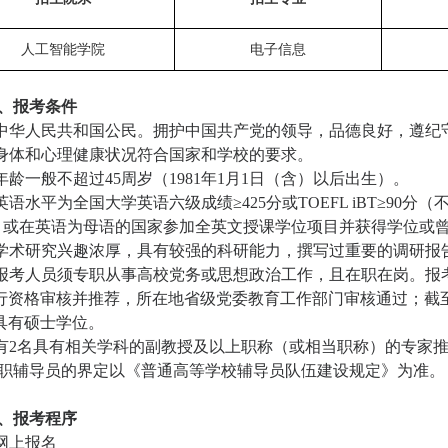
人工智能学院
电子信息
、报考条件
中华人民共和国公民。拥护中国共产党的领导，品德良好，遵纪
身体和心理健康状况符合国家和学校的要求。
年龄一般不超过
45
周岁（
1981
年
1
月
1
日（含）以后出生）。
英语水平为全国大学英语六级成绩≥
425
分或
TOEFL iBT
≥
90
分（
）或在英语为母语的国家参加全英文授课学位项目并获得学位或
学术研究兴趣浓厚，具有较强的科研能力，撰写过重要的调研报
报考人员须专职从事高校党务或思想政治工作，且在职在岗。报
行资格审核并推荐，所在地省级党委教育工作部门审核通过；截
具有硕士学位。
有
2
名具有相关学科的副教授及以上职称（或相当职称）的专家
职辅导员的界定以《普通高等学校辅导员队伍建设规定》为准。
、报考程序
网上报名