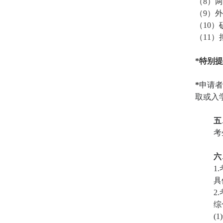
（
8
）两
（
9
）外
（
10
）
（
11
）
*
特别提
*
申请者
取或入
五
考
六
1.
具
2.
综
(1)