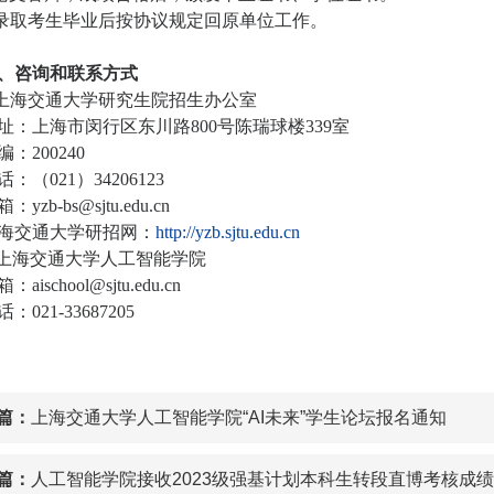
录取考生毕业后按协议规定回原单位工作。
、咨询和联系方式
上海交通大学研究生院招生办公室
址：上海市闵行区东川路
800
号陈瑞球楼
339
室
编：
200240
话：（
021
）
34206123
箱：
yzb-bs@sjtu.edu.cn
海交通大学研招网：
http://yzb.sjtu.edu.cn
上海交通大学人工智能学院
箱：
aischool@sjtu.edu.cn
话：
021-33687205
篇：
上海交通大学人工智能学院“AI未来”学生论坛报名通知
篇：
人工智能学院接收2023级强基计划本科生转段直博考核成