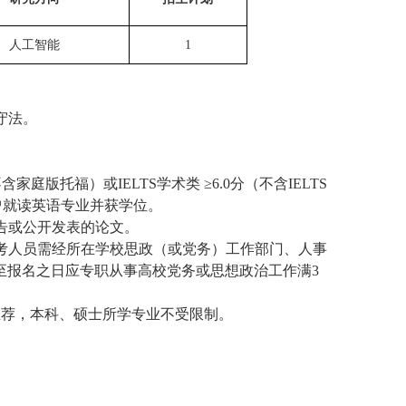
人工智能
1
守法。
不含家庭版托福）或
IELTS
学术类 ≥
6.0
分（不含
IELTS
曾就读英语专业并获学位。
告或公开发表的论文。
考人员需经所在学校思政（或党务）工作部门、人事
至报名之日应专职从事高校党务或思想政治工作满
3
推荐，本科、硕士所学专业不受限制。