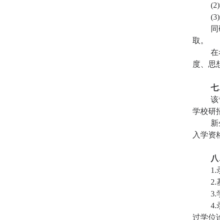
(2)
(3)
同
取。
在
度、思
七
该
学校研
新
入学资
八
1.
2.
3.
4.
过学位