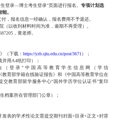
考生登录—博士考生登录”页面进行报名。
专项计划选
智能。
支付，报名信息一经确认，报名费用不予退还。
院（以收到材料时间为准，逾期不再受理）。
687205
，黄老师。
》（下载：
https://yzb.sjtu.edu.cn/post/3671
）；
载并用
A4
纸打印）；
告（登录“中国高等教育学生信息网（学信
请《教育部学籍在线验证报告》和《中国高等教育学位在
提交教育部留学服务中心“国外学历学位认证书”复印
生档案所在管理部门公章）；
；
开发表的学术性论文需提交期刊封面
+
目录
+
正文
+
封背