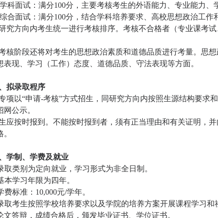
学科面试：满分
100
分，主要考核考生的外语能力、专业能力、
综合面试：满分
100
分，结合学科培养要求、高校思想政治工作
研究方向内考生统一进行考核排序。考核不合格者（专业课考试
考核阶段还将对考生的思想政治素质和道德品质进行考量。思想
想表现、学习（工作）态度、道德品质、守法表现等方面。
、拟录取程序
专项以“申请
-
考核”方式招生，同研究方向内按照生源结构要求
招网公示。
生应按时报到。不能按时报到者，须有正当理由和有关证明，并
格。
、学制、学费及就业
录取类别为定向就业，学习形式为非全日制。
基本学习年限为四年。
学费标准：
10,000
元
/
学年。
录取考生按照学校培养要求以及学院的培养方案开展课程学习和
论文答辩，成绩合格后，颁发毕业证书、学位证书。