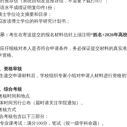
封推荐信（系统自动发送推荐信，不需要下载打印）；
语水平成绩证明复印件
1
份；
硕士学位论文摘要和目录；
拟攻读博士学位的科学研究计划书；
示：
考生在寄送提交的报名材料信封上须注明
“姓名
+2026
年高校
应仔细核对本人是否符合申请条件，务必保证提交材料的真实准
学资格。
、资格审核
生递交申请材料后，学校组织专家小组对申请人材料进行资格初
、综合考核
考核时间和地点
体时间另行公布（届时请关注学院通知）。
考核方式
合考核包含以下三部分：
专业课考试：满分
100
分，笔试（按一级学科命题）。