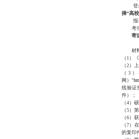
登
择“高
报
考
寄
材
（
1
）《
（
2
）上
（
3
）
网）”
ht
线验证
件）；
（
4
）硕
（
5
）第
（
6
）获
（
7
）
的复印