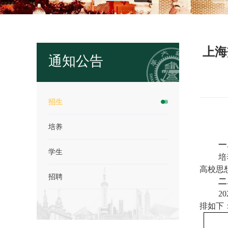
上海
通知公告
招生
培养
一
学生
培
高校思
招聘
二
20
排如下