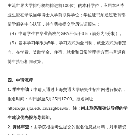
主流世界大学排行榜均排进前
100
位）的本科学位，应届本科毕
业生应在录取当年博士入学前取得学位；学位证书须通过教育部
留学服务中心认证，并向我校提交学历认证报告；
（
4
）申请学生在毕业高校的
GPA
不低于
3.5
（满分为
4
分制）。
（
5
）基本学习年限为
5
年，学习方式为全日制，就业方式为非定
向。在学费、奖助学金、住宿、就业和日常管理等方面与普通直
博生执行相同政策。
四
、申
请流程
1.
学生申请：
申请人通过上海交通大学研究生招生网进行报名，
报名时间：即日起至
5
月
25
日
17:00
。报名网址
https://ga.sjtu.edu.cn/zsgl/bswb/
。
注：尚未联系和确认导师的学
生建议优先报考导师组。
2.
资格审查：
由学院根据考生提交的报名信息及材料，对申请资