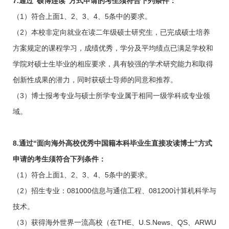
7.
通过“硕博连读”方式申请的考生须符合下列条件：
（
1
）符合上面
1
、
2
、
3
、
4
、
5
条中的要求。
（
2
）本校非定向就业在读二年级硕士研究生，已完成硕士培养
方案规定的课程学习，成绩优秀，学分及平均绩点已满足学校和
学院对硕士生毕业的相应要求，具有较强的学术研究能力和取得
创新性成果的潜力，同时获硕士导师的同意和推荐。
（
3
）博士报考专业与硕士所学专业属于相同一级学科或专业领
域。
8.
通过“面向海外高校优秀中国籍本科毕业生直接攻读博士”方式
申请的考生须符合下列条件：
（
1
）符合上面
1
、
2
、
3
、
4
、
5
条中的要求。
（
2
）招生专业：
081000
信息与通信工程、
081200
计算机科学与
技术。
（
3
）获得海外世界一流高校（在
THE
、
U.S.News
、
QS
、
ARWU