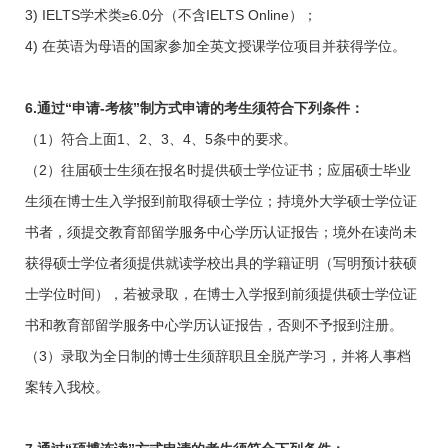
3) IELTS学术类≥
6.0
分（不含
IELTS Online
）；
4) 在英语为母语的国家参加全英文授课学位项目并获得学位。
6.
通过“申请
-
考核”制方式申请的考生须符合下列条件：
（
1
）符合上面
1
、
2
、
3
、
4
、
5
条中的要求。
（
2
）往届硕士生须在报名时提供硕士学位证书；应届硕士毕业
生须在博士生入学报到前取得硕士学位；持境外大学硕士学位证
书者，须提交教育部留学服务中心学历认证报告；境外在读尚未
获得硕士学位者须提供就读学校出具的学籍证明（写明预计获硕
士学位时间），若被录取，在博士入学报到前须提供硕士学位证
书和教育部留学服务中心学历认证报告，否则不予报到注册。
（
3
）录取为全日制的博士生须辞职且全脱产学习，并将人事档
案转入我校。