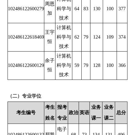
周恩
102486122600279
科学与
64
83
130
100
377
加
技术
计算机
王宇
102486122618469
科学与
62
79
124
109
374
恒
技术
计算机
余子
102486122600129
科学与
59
79
128
100
366
恒
技术
（二）专业学位
考生
报考
业务
业务
考生编号
政治
英语
总分
姓名
专业
课一
课二
电子
102486122600132
郑凯
68
73
134
131
406