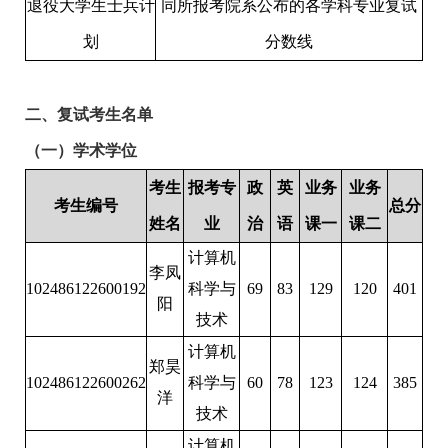
退役大学生士兵计
同所报考院系公布
的各学科专业复试
划
分数线
二、复试考生名单
（一）学术学位
考生
报考专
政
英
业务
业务
考生编号
总分
姓名
业
治
语
课一
课二
计算机
李凤
102486122600192
科学与
69
83
129
120
401
阳
技术
计算机
郑昊
102486122600262
科学与
60
78
123
124
385
洋
技术
计算机