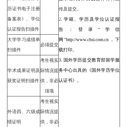
历证书电子注册
传及提交。
备案表》、学位
2.
学籍、
学历及学位认证报
认证报告扫描件
告：登录“学信
大学学习成绩单
网”
http://www.chsi.com.cn
，下
必须提交
扫描件
载打印。
3.
国外学历提交教育部留学服
考生视实
务中心出具的《国外学历学位
学术成果证明及
际情况提
认证书》。
获奖证明扫描件
供，非必
须项
考生视实
外语四、六级成
际情况提
绩证明
供，非必