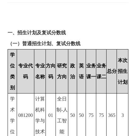
一、
招生计划及复试分数线
（一）普通招生计划、复试分数线
学
本次
位
专业代
专业
方向
研究
政
英
业务
业务
总分
招生
类
码
名称
码
方向
治
语
课一
课二
计划
别
学
计算
全日
术
机科
制
-
人
081200
01
50
50
75
75
365
3
学
学与
工智
位
技术
能