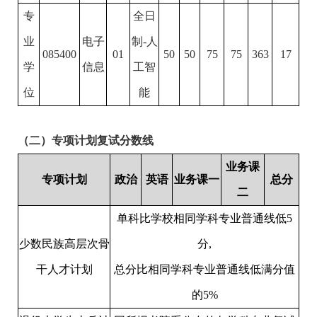
专
全日
业
电子
制
-
人
085400
01
50
50
75
75
363
17
学
信息
工智
位
能
（二）专项计划复试分数线
业务课
专项计划
政治
英语
业务课一
总分
二
单科比学校相同学科专业普通线低
5
少数民族高层次骨
分
,
干人才计划
总分比相同学科专业普通线低满分值
的
5%