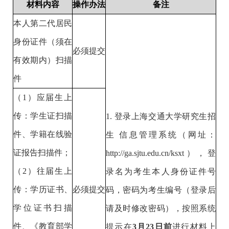
材料内容
操作办法
备注
本人第二代居民
身份证件（须在
必须提交
有效期内）扫描
件
（
1
）应届生上
传：学生证扫描
1.
登录上海交通大学研究生招
件、学籍在线验
生 信息管理系统（网址：
证报告扫描件；
http://ga.sjtu.edu.cn/ksxt
），登
（
2
）往届生上
录名为考生本人身份证件号
传：学历证书、
必须提交
码，密码为考生编号（登录后
学位证书扫描
请及时修改密码），按照系统
件、《教育部学
提示在
3
月
23
日前
进行材料上