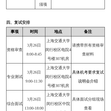
须项
四、复试安排
事项
时间
地点
备注
上海交通大学
3
月
26
日
请携带所有资格审
资格审查
闵行校区电院
4
8:00-8:45
查材料
号楼
307
机房
上海交通大学
3
月
26
日
具体机考要求复试
专业测试
闵行校区电院
4
9:00-11:30
说明会介绍
号楼
307
机房
上海交通大学
3
月
26
日
具体面试分组现场
综合面试
闵行校
区中院
13:00-18:00
查看