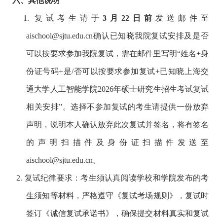
六、
其他说明
1. 复试考生请于
3
月
22
日前
发送邮件至
aischool@sjtu.edu.cn
确认已知晓我院复试安排及是否
可以按要求参加我院复试，需在邮件里写明“姓名
+
身
份证号码
+
是
/
否可以按要求参加复试
+
已知晓上海交
通大学人工智能学院
2026
年硕士研究生招生考试复试
相关安排”。选择不参加复试的考生请提供一份放弃
声明，说明本人确认放弃此次复试并签名，将有签名
的声明扫描件及身份证扫描件发送至
aischool@sjtu.edu.cn
。
2. 复试纪律要求：考生须认真阅读学校和学院发布的考
生须知等材料，严格遵守《复试考场规则》，复试时
签订《诚信复试承诺书》，确保提交材料真实和复试