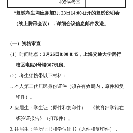
405
候考室
*
复试考生均应参加
3
月
23
日
14:00
召开的复试说明会
（线上
腾讯
会议），详细会议信息邮件发送。
（一）
资格审查
（1）时间地点：
3
月
26
日
8:00-8:45
，上海交通大学闵行
校区电院
4
号楼
307
机房
。
（2）考生须携带以下材料：
1. 本人第二代居民身份证件（须在有效期内，原件和复
印件）。
2. 应届生：学生证（原件和复印件）、《教育部学籍在
线验证报告》（打印件）。
3. 往届生：学历证书和学位证书（原件和复印件），