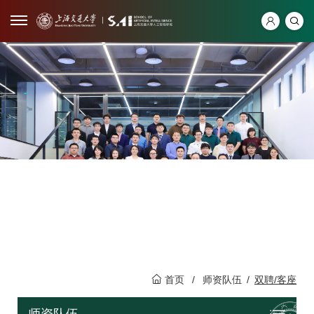
首页
/
师资队伍
/
双聘/客座